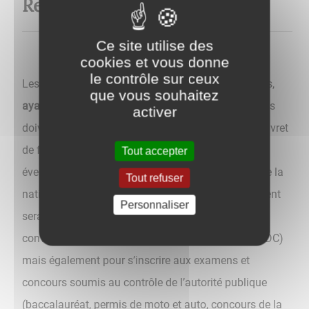
Recensement militaire
Ce site utilise des
cookies et vous donne
le contrôle sur ceux
Les jeunes de nationalité française, filles et garçons,
que vous souhaitez
ayant 16 ans
, doivent se faire recenser en Mairie . Ils
activer
doivent se munir de leur carte nationale d’identité, livret
de famille des parents, justificatif de domicile,
Tout accepter
éventuellement une copie de document justifiant de la
Tout refuser
nationalité française. Une attestation de recensement
Personnaliser
sera remise aux jeunes, indispensable pour être
convoqués à la Journée Défense et Citoyenneté (JDC)
mais également pour s’inscrire aux examens et
concours soumis au contrôle de l’autorité publique
(baccalauréat, permis de moto et auto, concours de la