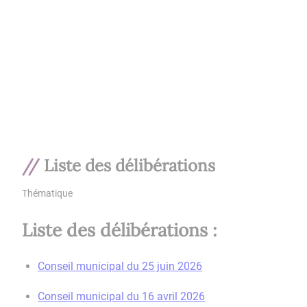
Liste des délibérations
Thématique
Liste des délibérations :
Conseil municipal du 25 juin 2026
Conseil municipal du 16 avril 2026