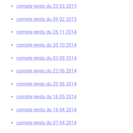
compte rendu du 23 03 2015
compte rendu du 09 02 2015
compte rendu du 26 11 2014
compte rendu du 20 10 2014
compte rendu du 03 09 2014
compte rendu du 23 06 2014
compte rendu du 20 06 2014
compte rendu du 16 05 2014
compte rendu du 16 04 2014
compte rendu du 07 04 2014