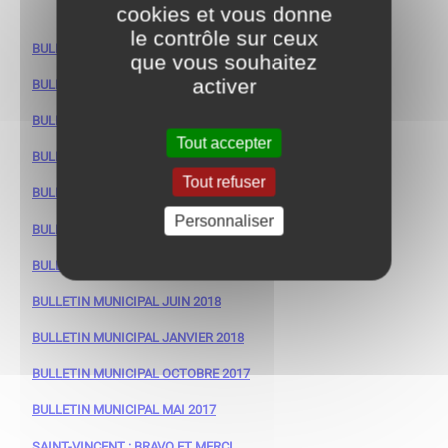
cookies et vous donne
le contrôle sur ceux
​​​​​​​BULLETIN MUNICIPAL SEPTEMBRE 2023
que vous souhaitez
activer
BULLETIN MUNICIPAL Janvier 2022
BULLETIN MUNICIPAL MAI 2021
Tout accepter
BULLETIN MUNICIPAL DECEMBRE 2019
Tout refuser
BULLETIN MUNICIPAL JUIN 2019
Personnaliser
BULLETIN MUNICIPAL AVRIL 2019
BULLETIN MUNICIPAL NOVEMBRE 2018
BULLETIN MUNICIPAL JUIN 2018
BULLETIN MUNICIPAL JANVIER 2018
BULLETIN MUNICIPAL OCTOBRE 2017
BULLETIN MUNICIPAL MAI 2017
SAINT-VINCENT : BRAVO ET MERCI