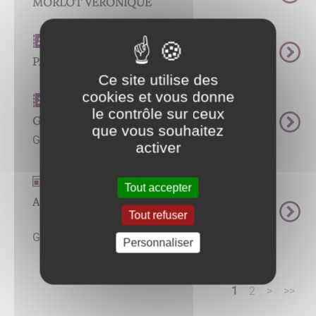
MORLOT VERONIQUE
Carnet d'adresse
PAGNOTTA MICHELINE
Ce site utilise des
cookies et vous donne
Carnet d'adresse
le contrôle sur ceux
GARNIER CARRONNIER Nicole
que vous souhaitez
GARNIER CARRONNIER Nicole ...
activer
Actualités
Tout accepter
ASSISTANTS MATERNELS
Tout refuser
Renseignements : relai Petite Enfance de
Givry 07 60 90 22 20 ...
Personnaliser
1
2
>
>>